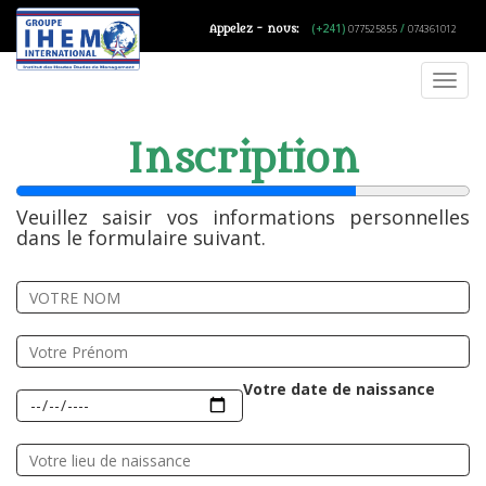
(+241)
/
Appelez - nous:
077525855
074361012
Toggl
navig
Inscription
Veuillez saisir vos informations personnelles
dans le formulaire suivant.
Votre date de naissance