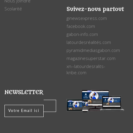
Nous joindre
Scolarité
Suivez-nous partout
ginewsexpress.com
facebook.com
gabon-info.com
latourdesréalités.com
pyramidmediasgabon.com
magazinesuperstar.com
xn--latourdesralits-
knbe.com
NEWSLETTER