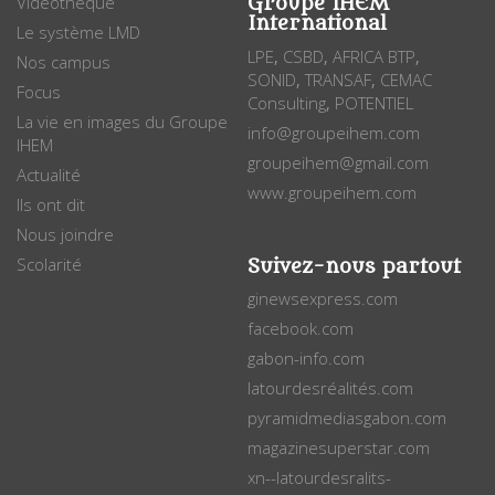
Vidéothèque
Groupe IHEM
International
Le système LMD
LPE
CSBD
AFRICA BTP
,
,
,
Nos campus
SONID
TRANSAF
CEMAC
,
,
Focus
Consulting
POTENTIEL
,
La vie en images du Groupe
info@groupeihem.com
IHEM
groupeihem@gmail.com
Actualité
www.groupeihem.com
Ils ont dit
Nous joindre
Scolarité
Suivez-nous partout
ginewsexpress.com
facebook.com
gabon-info.com
latourdesréalités.com
pyramidmediasgabon.com
magazinesuperstar.com
xn--latourdesralits-