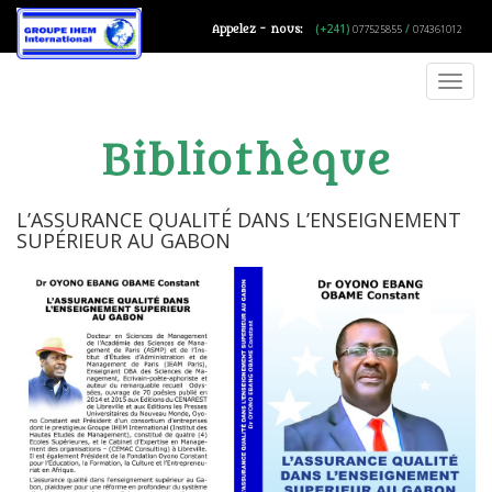
(+241)
/
Appelez - nous:
077525855
074361012
Toggl
navig
Bibliothèque
L’ASSURANCE QUALITÉ DANS L’ENSEIGNEMENT
SUPÉRIEUR AU GABON