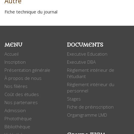
Autre
Fiche technique du journal
MENU
DOCUMENTS
Accueil
Executive Education
Inscription
Executive DBA
Présentation générale
Règlement intérieur de
l'étudiant
À propos de nous
Règlement intérieur du
Nos filières
personnel
Coût des études
Stages
Nos partenaires
Fiche de préinscription
Admission
Organigramme LMD
Photothèque
Bibliothèque